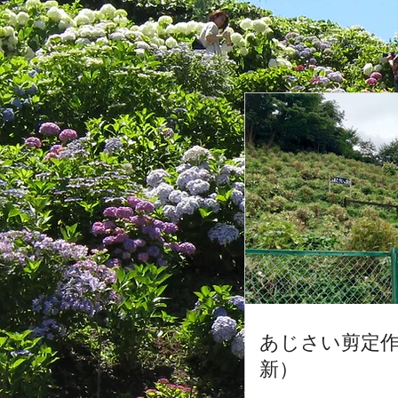
あじさい剪定作
新）