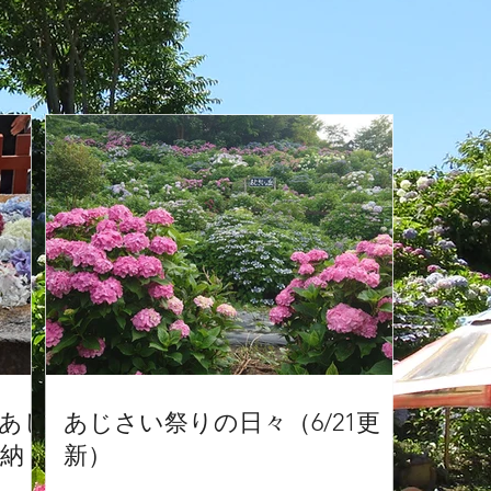
「あじ
あじさい祭りの日々（6/21更
納
新）