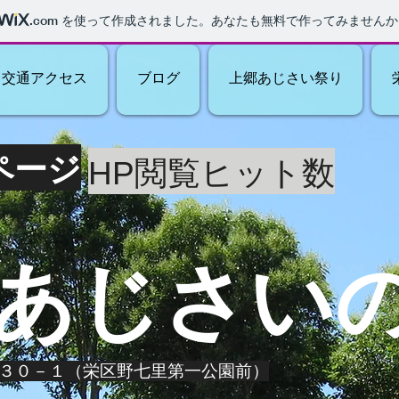
.com
を使って作成されました。あなたも無料で作ってみませんか
交通アクセス
ブログ
上郷あじさい祭り
ページ
閲覧ヒット数
HP
郷あじさい
７３０－１（栄区野七里第一公園前）