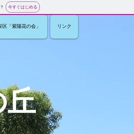
今すぐはじめる
？
栄区「紫陽花の会」
リンク
の丘