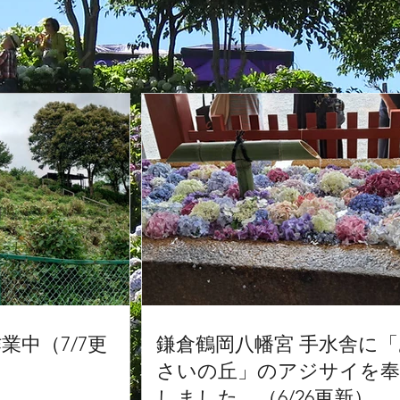
業中（7/7更
鎌倉鶴岡八幡宮 手水舎に
さいの丘」のアジサイを奉
しました。（6/26更新）