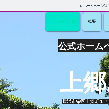
このホームページは
トップページ
概要
​公式ホーム
​上
​横浜市栄区上郷町１